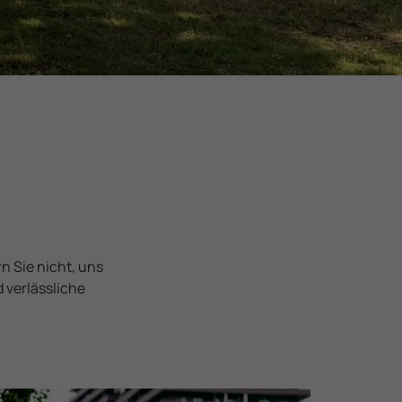
n
t
n Sie nicht, uns
 verlässliche