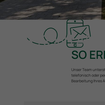
IHR KONTAKT
SO ER
BEIM STSW
Unser Team unterstü
telefonisch oder pe
Bearbeitung Ihres A