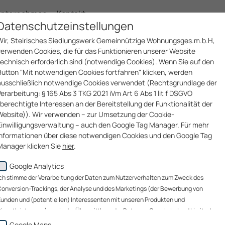
nternehmen
Kontakt
Datenschutzeinstellungen
Wir, Steirisches Siedlungswerk Gemeinnützige Wohnungsges.m.b.H,
verwenden Cookies, die für das Funktionieren unserer Website
technisch erforderlich sind (notwendige Cookies). Wenn Sie auf den
Button "Mit notwendigen Cookies fortfahren" klicken, werden
ausschließlich notwendige Cookies verwendet (Rechtsgrundlage der
Verarbeitung: § 165 Abs 3 TKG 2021 iVm Art 6 Abs 1 lit f DSGVO
(berechtigte Interessen an der Bereitstellung der Funktionalität der
Website)). Wir verwenden – zur Umsetzung der Cookie-
Einwilligungsverwaltung – auch den Google Tag Manager. Für mehr
Informationen über diese notwendigen Cookies und den Google Tag
Manager klicken Sie
hier
.
Google Analytics
Wenn Sie auf den Button "Alle akzeptieren" klicken, werden Daten zu
Ihrem Nutzerverhalten zum Zweck des Conversion-Trackings (über
ch stimme der Verarbeitung der Daten zum Nutzerverhalten zum Zweck des
welche Website gelangen unsere Website-Besucher zu uns?), der
onversion-Trackings, der Analyse und des Marketings (der Bewerbung von
Analyse unserer Website-Besucher und des Website-
unden und (potentiellen) Interessenten mit unseren Produkten und
Nutzungsverhaltens sowie des Marketings (Bewerbung von Kunden un
ienstleistungen) sowie der Übermittlung der Daten an Google Ireland Limited, an
(potentiellen) Interessenten mit unseren Produkten und
oogle LLC (USA) sowie an immo 360 grad gmbh zu diesen Zwecken zu. Die
Google Maps