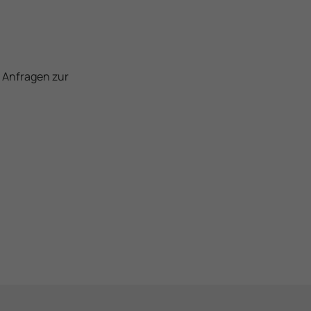
e Anfragen zur
n
t