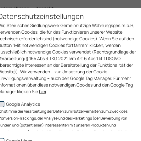
nternehmen
Kontakt
Datenschutzeinstellungen
Wir, Steirisches Siedlungswerk Gemeinnützige Wohnungsges.m.b.H,
verwenden Cookies, die für das Funktionieren unserer Website
technisch erforderlich sind (notwendige Cookies). Wenn Sie auf den
Button "Mit notwendigen Cookies fortfahren" klicken, werden
ausschließlich notwendige Cookies verwendet (Rechtsgrundlage der
Verarbeitung: § 165 Abs 3 TKG 2021 iVm Art 6 Abs 1 lit f DSGVO
(berechtigte Interessen an der Bereitstellung der Funktionalität der
Website)). Wir verwenden – zur Umsetzung der Cookie-
Einwilligungsverwaltung – auch den Google Tag Manager. Für mehr
Informationen über diese notwendigen Cookies und den Google Tag
Manager klicken Sie
hier
.
Google Analytics
Wenn Sie auf den Button "Alle akzeptieren" klicken, werden Daten zu
Ihrem Nutzerverhalten zum Zweck des Conversion-Trackings (über
ch stimme der Verarbeitung der Daten zum Nutzerverhalten zum Zweck des
welche Website gelangen unsere Website-Besucher zu uns?), der
onversion-Trackings, der Analyse und des Marketings (der Bewerbung von
Analyse unserer Website-Besucher und des Website-
unden und (potentiellen) Interessenten mit unseren Produkten und
Nutzungsverhaltens sowie des Marketings (Bewerbung von Kunden un
ienstleistungen) sowie der Übermittlung der Daten an Google Ireland Limited, an
(potentiellen) Interessenten mit unseren Produkten und
oogle LLC (USA) sowie an immo 360 grad gmbh zu diesen Zwecken zu. Die
Google Maps